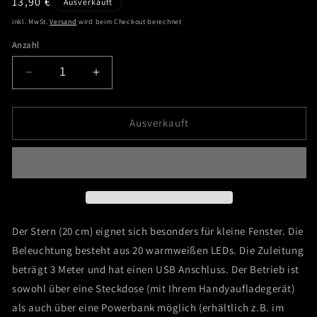
Normaler
13,90 €
Ausverkauft
Preis
inkl. MwSt.
Versand
wird beim Checkout berechnet
Anzahl
Verringere
Erhöhe
die
die
Menge
Menge
für
für
Ausverkauft
Gold-
Gold-
graue
graue
Blume
Blume
(20
(20
cm)
cm)
Der Stern (20 cm) eignet sich besonders für kleine Fenster. Die
Beleuchtung besteht aus 20 warmweißen LEDs. Die Zuleitung
beträgt 3 Meter und hat einen USB Anschluss. Der Betrieb ist
sowohl über eine Steckdose (mit Ihrem Handyaufladegerät)
als auch über eine Powerbank möglich (erhältlich z.B. im