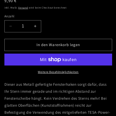
Normaler
9,90 €
Preis
inkl. MwSt.
Versand
wird beim Checkout berechnet
Anzahl
Verringere
Erhöhe
die
die
Menge
Menge
für
für
In den Warenkorb legen
Fensterhaken
Fensterhaken
Weitere Bezahlmöglichkeiten
Dieser aus Metall gefertigte Fensterhaken sorgt dafür, dass
Ihr Stern immer gerade und im richtigen Abstand zur
Fensterscheibe hängt. Kein Verdrehen des Sterns mehr! Bei
glatten Oberflächen (Kunststoffrahmen) reicht zur
Befestigung die Verwendung des mitgelieferten TESA-Power-